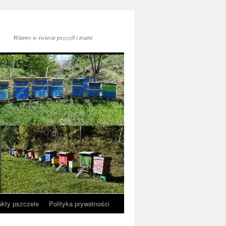
Witamy w świecie pszczół i trutni
ukty pszczele
Polityka prywatności