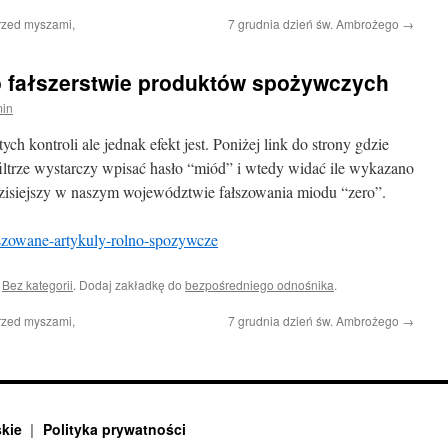
rzed myszami,
7 grudnia dzień św. Ambrożego
→
o fałszerstwie produktów spożywczych
in
ch kontroli ale jednak efekt jest. Poniżej link do strony gdzie
iltrze wystarczy wpisać hasło “miód” i wtedy widać ile wykazano
zisiejszy w naszym województwie fałszowania miodu “zero”.
lszowane-artykuly-rolno-spozywcze
i
Bez kategorii
. Dodaj zakładkę do
bezpośredniego odnośnika
.
rzed myszami,
7 grudnia dzień św. Ambrożego
→
skie
Polityka prywatności