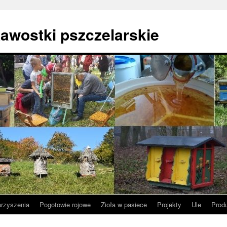
awostki pszczelarskie
arzyszenia
Pogotowie rojowe
Zioła w pasiece
Projekty
Ule
Prod