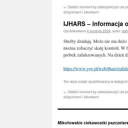
←
Ostatni moment by zabezpieczyć ule p
treści
dzięciołami i sikorkami
IJHARS – informacja 
Opublikowano
4 grudnia 2024
,
autor:
adm
Służby działają. Może nie ma dużo ty
można zobaczyć skalę kontroli. W f
próbek zafałszowanych. Na dzień d
https://www.gov.pl/web/ijhars/zafa
Ten wpis został opublikowany w kategori
←
Ostatni moment by zabezpieczyć ule p
dzięciołami i sikorkami
Mikołowskie ciekawostki pszczelar