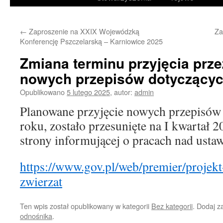
treści
←
Zaproszenie na XXIX Wojewódzką
Za
Konferencję Pszczelarską – Karniowice 2025
Zmiana terminu przyjęcia prz
nowych przepisów dotyczącyc
Opublikowano
5 lutego 2025
,
autor:
admin
Planowane przyjęcie nowych przepisów
roku, zostało przesunięte na I kwartał 2
strony informującej o pracach nad ustaw
https://www.gov.pl/web/premier/projek
zwierzat
Ten wpis został opublikowany w kategorii
Bez kategorii
. Dodaj 
odnośnika
.