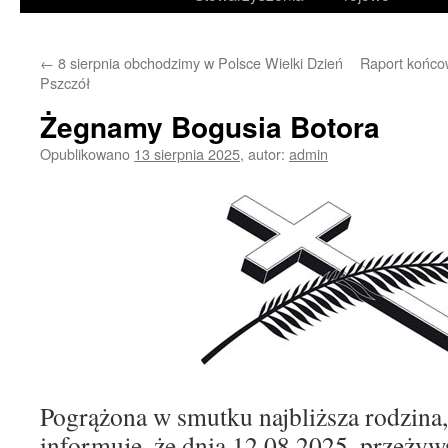
treści
←
8 sierpnia obchodzimy w Polsce Wielki Dzień
Raport końco
Pszczół
Żegnamy Bogusia Botora
Opublikowano
13 sierpnia 2025
,
autor:
admin
Pogrążona w smutku najbliższa rodzina,
informuje, że dnia 12.08.2025, przeżyw