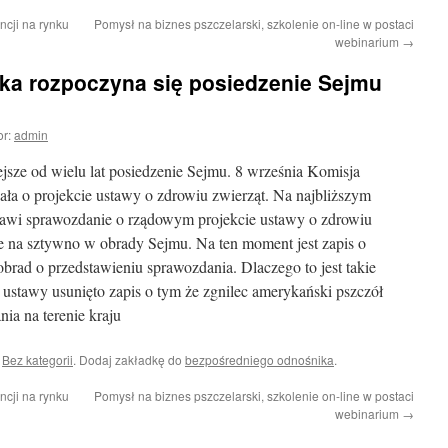
ncji na rynku
Pomysł na biznes pszczelarski, szkolenie on-line w postaci
webinarium
→
ika rozpoczyna się posiedzenie Sejmu
or:
admin
ejsze od wielu lat posiedzenie Sejmu. 8 września Komisja
ła o projekcie ustawy o zdrowiu zwierząt. Na najbliższym
tawi sprawozdanie o rządowym projekcie ustawy o zdrowiu
ane na sztywno w obrady Sejmu. Na ten moment jest zapis o
brad o przedstawieniu sprawozdania. Dlaczego to jest takie
 ustawy usunięto zapis o tym że zgnilec amerykański pszczół
ia na terenie kraju
i
Bez kategorii
. Dodaj zakładkę do
bezpośredniego odnośnika
.
ncji na rynku
Pomysł na biznes pszczelarski, szkolenie on-line w postaci
webinarium
→