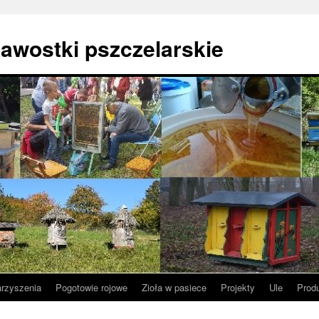
awostki pszczelarskie
arzyszenia
Pogotowie rojowe
Zioła w pasiece
Projekty
Ule
Prod