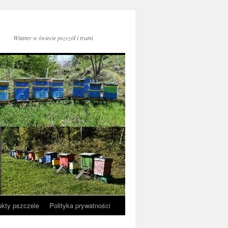
Witamy w świecie pszczół i trutni
ukty pszczele
Polityka prywatności