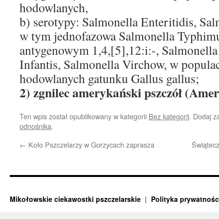
hodowlanych,
b) serotypy: Salmonella Enteritidis, S
w tym jednofazowa Salmonella Typhim
antygenowym 1,4,[5],12:i:-, Salmonella
Infantis, Salmonella Virchow, w populac
hodowlanych gatunku Gallus gallus;
2) zgnilec amerykański pszczół (Amer
Ten wpis został opublikowany w kategorii
Bez kategorii
. Dodaj 
odnośnika
.
←
Koło Pszczelarzy w Gorzycach zaprasza
Świątecz
Mikołowskie ciekawostki pszczelarskie
Polityka prywatnośc