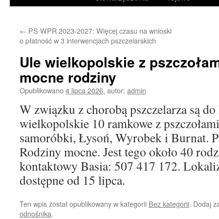
treści
←
PS WPR 2023-2027: Więcej czasu na wnioski
o płatność w 3 interwencjach pszczelarskich
Ule wielkopolskie z pszczołam
mocne rodziny
Opublikowano
4 lipca 2026
,
autor:
admin
W związku z chorobą pszczelarza są do 
wielkopolskie 10 ramkowe z pszczołami
samoróbki, Łysoń, Wyrobek i Burnat. P
Rodziny mocne. Jest tego około 40 rodz
kontaktowy Basia: 507 417 172. Lokali
dostępne od 15 lipca.
Ten wpis został opublikowany w kategorii
Bez kategorii
. Dodaj 
odnośnika
.