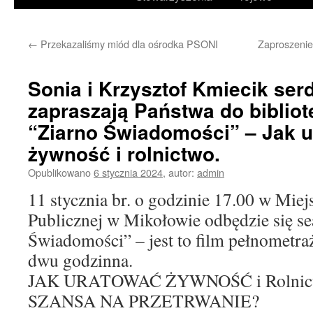
treści
←
Przekazaliśmy miód dla ośrodka PSONI
Zaproszenie
Sonia i Krzysztof Kmiecik ser
zapraszają Państwa do bibliote
“Ziarno Świadomości” – Jak 
żywność i rolnictwo.
Opublikowano
6 stycznia 2024
,
autor:
admin
11 stycznia br. o godzinie 17.00 w Miejs
Publicznej w Mikołowie odbędzie się se
Świadomości” – jest to film pełnometr
dwu godzinna.
JAK URATOWAĆ ŻYWNOŚĆ i Rolnictwo
SZANSA NA PRZETRWANIE?