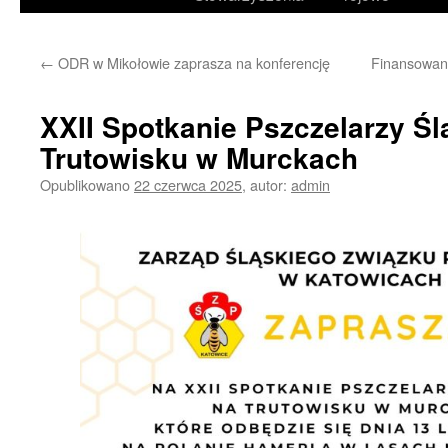
treści
←
ODR w Mikołowie zaprasza na konferencję
Finansowani
XXII Spotkanie Pszczelarzy Śl
Trutowisku w Murckach
Opublikowano
22 czerwca 2025
,
autor:
admin