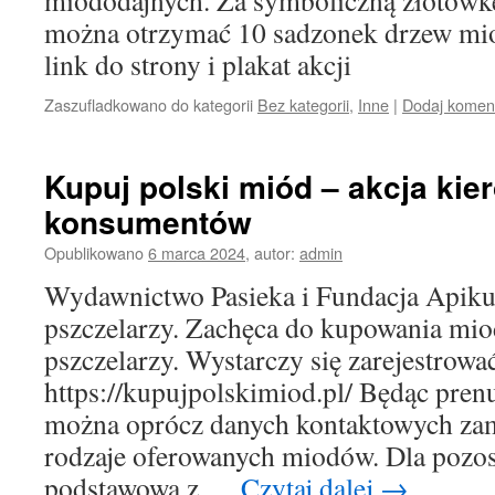
miododajnych. Za symboliczną złotówkę
można otrzymać 10 sadzonek drzew mio
link do strony i plakat akcji
Zaszufladkowano do kategorii
Bez kategorii
,
Inne
|
Dodaj komen
Kupuj polski miód – akcja ki
konsumentów
Opublikowano
6 marca 2024
,
autor:
admin
Wydawnictwo Pasieka i Fundacja Apiku
pszczelarzy. Zachęca do kupowania mio
pszczelarzy. Wystarczy się zarejestrować
https://kupujpolskimiod.pl/ Będąc pre
można oprócz danych kontaktowych zami
rodzaje oferowanych miodów. Dla pozost
podstawowa z …
Czytaj dalej
→