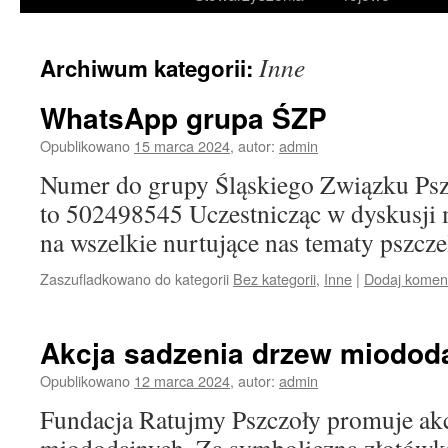
treści
Inne
Archiwum kategorii:
WhatsApp grupa ŚZP
Opublikowano
15 marca 2024
,
autor:
admin
Numer do grupy Śląskiego Związku Ps
to 502498545 Uczestnicząc w dyskusji
na wszelkie nurtujące nas tematy pszcze
Zaszufladkowano do kategorii
Bez kategorii
,
Inne
|
Dodaj komen
Akcja sadzenia drzew miodod
Opublikowano
12 marca 2024
,
autor:
admin
Fundacja Ratujmy Pszczoły promuje akc